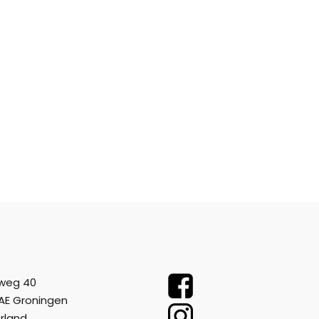
weg 40
AE Groningen
rland