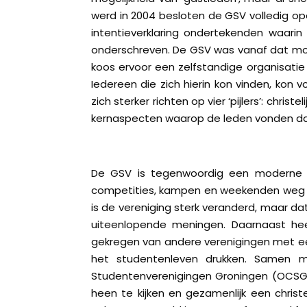
werd in 2004 besloten de GSV volledig op
intentieverklaring ondertekenden waarin
onderschreven. De GSV was vanaf dat mom
koos ervoor een zelfstandige organisatie t
Iedereen die zich hierin kon vinden, kon v
zich sterker richten op vier ‘pijlers’: christ
kernaspecten waarop de leden vonden dat
De GSV is tegenwoordig een moderne ve
competities, kampen en weekenden weg en
is de vereniging sterk veranderd, maar dat
uiteenlopende meningen. Daarnaast he
gekregen van andere verenigingen met ee
het studentenleven drukken. Samen me
Studentenverenigingen Groningen (OCSG) 
heen te kijken en gezamenlijk een christel