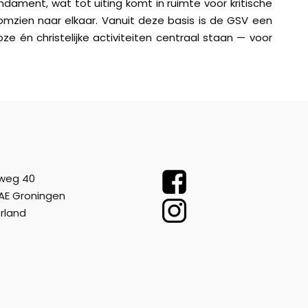
dament, wat tot uiting komt in ruimte voor kritische
 omzien naar elkaar. Vanuit deze basis is de GSV een
koze én christelijke activiteiten centraal staan — voor
weg 40
AE Groningen
rland