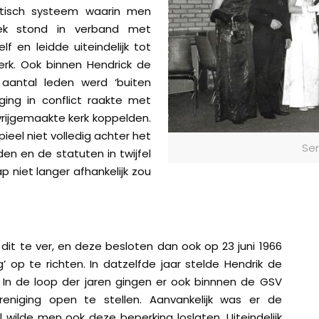
istisch systeem waarin men
tiek stond in verband met
f en leidde uiteindelijk tot
erk. Ook binnen Hendrick de
aantal leden werd ‘buiten
ging in conflict raakte met
rijgemaakte kerk koppelden.
ipieel niet volledig achter het
Sen
den en de statuten in twijfel
p niet langer afhankelijk zou
dit te ver, en deze besloten dan ook op 23 juni 1966
 op te richten. In datzelfde jaar stelde Hendrik de
 In de loop der jaren gingen er ook binnnen de GSV
ging open te stellen. Aanvankelijk was er de
l wilde men ook deze beperking loslaten. Uiteindelijk