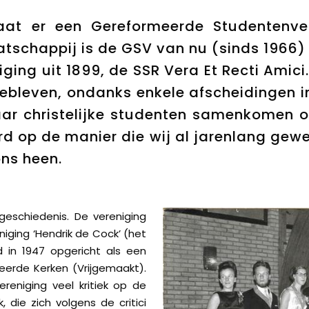
aat er een Gereformeerde Studentenver
tschappij is de GSV van nu (sinds 1966)
ging uit 1899, de SSR Vera Et Recti Amici.
gebleven, ondanks enkele afscheidingen 
aar christelijke studenten samenkomen 
d op de manier die wij al jarenlang gewen
ns heen.
eschiedenis. De vereniging
iging ‘Hendrik de Cock’ (het
d in 1947 opgericht als een
eerde Kerken (Vrijgemaakt).
reniging veel kritiek op de
die zich volgens de critici