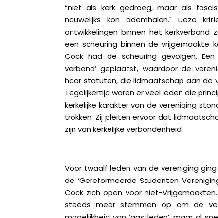
“niet als kerk gedroeg, maar als fasc
nauwelijks kon ademhalen." Deze kri
ontwikkelingen binnen het kerkverband zel
een scheuring binnen de vrijgemaakte k
Cock had de scheuring gevolgen. Een 
verband’ geplaatst, waardoor de vereni
haar statuten, die lidmaatschap aan de v
Tegelijkertijd waren er veel leden die princ
kerkelijke karakter van de vereniging ston
trokken. Zij pleiten ervoor dat lidmaatscha
zijn van kerkelijke verbondenheid.
Voor twaalf leden van de vereniging ging 
de ‘Gereformeerde Studenten Vereniging’
Cock zich open voor niet-Vrijgemaakten.
steeds meer stemmen op om de vereni
mogelijkheid van ‘gastleden’, maar al sne