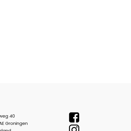
weg 40
AE Groningen
rland