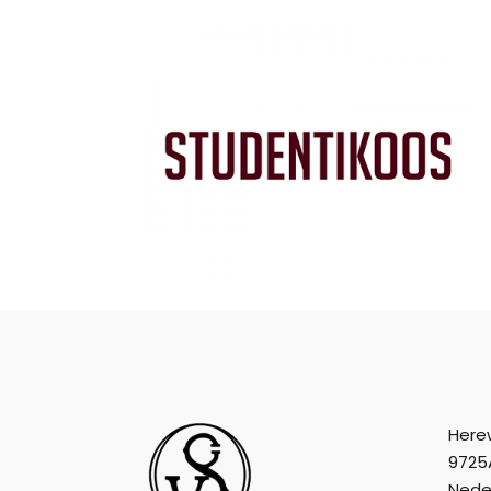
Here
9725
Nede