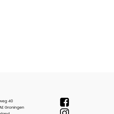
weg 40
AE Groningen
rland