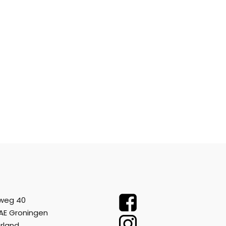
weg 40
AE Groningen
rland