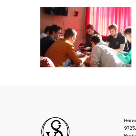
Here
9725
Nede