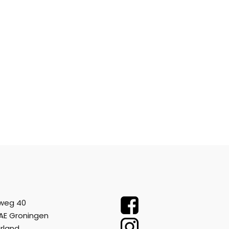
weg 40
AE Groningen
rland